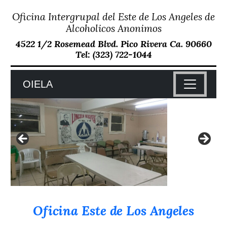
Oficina Intergrupal del Este de Los Angeles de
Skip
to
Alcoholicos Anonimos
content
4522 1/2 Rosemead Blvd. Pico Rivera Ca. 90660
Tel: (323) 722-1044
OIELA
Oficina Este de Los Angeles