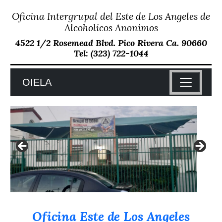
Oficina Intergrupal del Este de Los Angeles de
Skip
to
Alcoholicos Anonimos
content
4522 1/2 Rosemead Blvd. Pico Rivera Ca. 90660
Tel: (323) 722-1044
OIELA
Oficina Este de Los Angeles