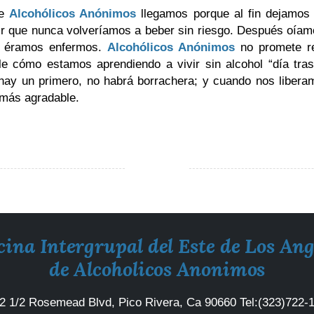
de
Alcohólicos Anónimos
llegamos porque al fin dejamos d
ir que nunca volveríamos a beber sin riesgo. Después oíam
 éramos enfermos.
Alcohólicos Anónimos
no promete re
e cómo estamos aprendiendo a vivir sin alcohol “día tra
o hay un primero, no habrá borrachera; y cuando nos libera
 más agradable.
cina Intergrupal del Este de Los Ang
de Alcoholicos Anonimos
2 1/2 Rosemead Blvd, Pico Rivera, Ca 90660
Tel:
(323)722-