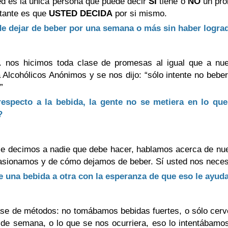
ed es la única persona que puede decir
SI
tiene o
NO
un pro
ortante es que
USTED DECIDA
por si mismo.
 de dejar de beber por una semana o más sin haber logra
. nos hicimos toda clase de promesas al igual que a nue
 Alcohólicos Anónimos y se nos dijo: “sólo intente no beber
”
respecto a la bebida, la gente no se metiera en lo qu
?
le decimos a nadie que debe hacer, hablamos acerca de nue
asionamos y de cómo dejamos de beber. Sí usted nos necesi
de una bebida a otra con la esperanza de que eso le ayu
ase de métodos: no tomábamos bebidas fuertes, o sólo cerv
 de semana, o lo que se nos ocurriera, eso lo intentábamo